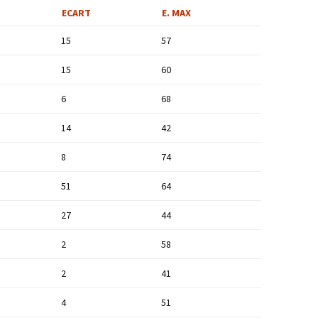
ECART
E. MAX
15
57
15
60
6
68
14
42
8
74
51
64
27
44
2
58
2
41
4
51