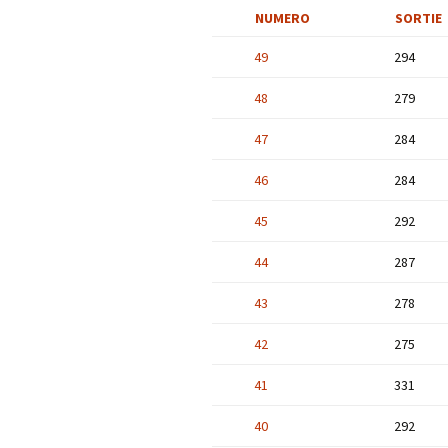
NUMERO
SORTIE
49
294
48
279
47
284
46
284
45
292
44
287
43
278
42
275
41
331
40
292