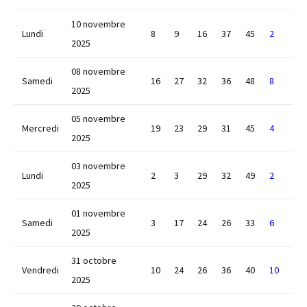
10 novembre
Lundi
8
9
16
37
45
2
2025
08 novembre
Samedi
16
27
32
36
48
8
2025
05 novembre
Mercredi
19
23
29
31
45
4
2025
03 novembre
Lundi
2
3
29
32
49
2
2025
01 novembre
Samedi
3
17
24
26
33
6
2025
31 octobre
Vendredi
10
24
26
36
40
10
2025