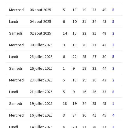
Mercredi
06 aout 2025
5
18
19
23
49
8
Lundi
04 aout 2025
6
10
31
34
43
5
Samedi
02 aout 2025
14
15
22
31
48
2
Mercredi
30 juillet 2025
3
13
20
37
41
3
Lundi
28 juillet 2025
6
22
25
27
30
5
Samedi
26 juillet 2025
1
9
19
32
44
3
Mercredi
23 juillet 2025
5
18
29
30
43
2
Lundi
21 juillet 2025
5
9
16
26
33
8
Samedi
19 juillet 2025
18
19
24
25
45
1
Mercredi
16 juillet 2025
3
34
36
41
45
4
Lundi
14 juillet 2025
6
20
27
28
37
3