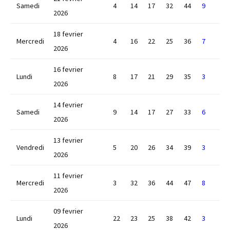
Samedi
4
14
17
32
44
9
2026
18 fevrier
Mercredi
4
16
22
25
36
7
2026
16 fevrier
Lundi
8
17
21
29
35
3
2026
14 fevrier
Samedi
9
14
17
27
33
6
2026
13 fevrier
Vendredi
5
20
26
34
39
3
2026
11 fevrier
Mercredi
3
32
36
44
47
8
2026
09 fevrier
Lundi
22
23
25
38
42
3
2026