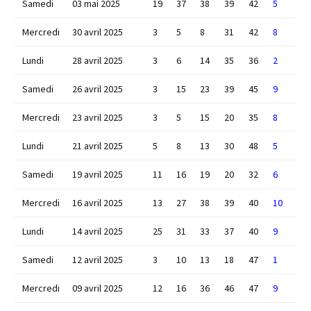
Samedi
03 mai 2025
19
37
38
39
42
5
Mercredi
30 avril 2025
3
5
8
31
42
8
Lundi
28 avril 2025
3
6
14
35
36
2
Samedi
26 avril 2025
3
15
23
39
45
9
Mercredi
23 avril 2025
3
5
15
20
35
8
Lundi
21 avril 2025
5
8
13
30
48
5
Samedi
19 avril 2025
11
16
19
20
32
6
Mercredi
16 avril 2025
13
27
38
39
40
10
Lundi
14 avril 2025
25
31
33
37
40
9
Samedi
12 avril 2025
3
10
13
18
47
1
Mercredi
09 avril 2025
12
16
36
46
47
9