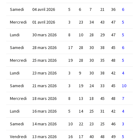
Samedi
04 avril 2026
5
6
7
21
36
6
Mercredi
01 avril 2026
3
23
34
43
47
5
Lundi
30 mars 2026
8
10
28
29
47
5
Samedi
28 mars 2026
17
28
30
38
45
6
Mercredi
25 mars 2026
19
28
30
35
48
5
Lundi
23 mars 2026
3
9
30
38
42
4
Samedi
21 mars 2026
3
19
24
33
45
10
Mercredi
18 mars 2026
8
13
18
45
48
7
Lundi
16 mars 2026
5
14
25
31
42
4
Samedi
14 mars 2026
10
22
23
25
46
3
Vendredi
13 mars 2026
16
17
40
48
49
5