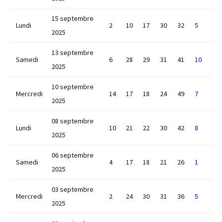
15 septembre
Lundi
2
10
17
30
32
5
2025
13 septembre
Samedi
6
28
29
31
41
10
2025
10 septembre
Mercredi
14
17
18
24
49
7
2025
08 septembre
Lundi
10
21
22
30
42
8
2025
06 septembre
Samedi
4
17
18
21
26
1
2025
03 septembre
Mercredi
2
24
30
31
36
5
2025