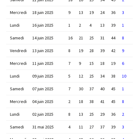
Mercredi
18 juin 2025
9
13
19
24
36
3
Lundi
16 juin 2025
1
2
4
13
39
1
Samedi
14 juin 2025
16
21
25
31
44
8
Vendredi
13 juin 2025
8
19
28
39
42
9
Mercredi
11 juin 2025
7
9
15
18
19
6
Lundi
09 juin 2025
5
12
25
34
38
10
Samedi
07 juin 2025
7
30
37
40
45
1
Mercredi
04 juin 2025
2
18
38
41
45
8
Lundi
02 juin 2025
8
13
25
29
36
2
Samedi
31 mai 2025
4
11
27
37
39
3