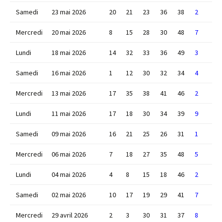
Samedi
23 mai 2026
20
21
23
36
38
2
Mercredi
20 mai 2026
8
15
28
30
48
7
Lundi
18 mai 2026
14
32
33
36
49
3
Samedi
16 mai 2026
1
12
30
32
34
4
Mercredi
13 mai 2026
17
35
38
41
46
2
Lundi
11 mai 2026
17
18
30
34
39
9
Samedi
09 mai 2026
16
21
25
26
31
1
Mercredi
06 mai 2026
7
18
27
35
48
5
Lundi
04 mai 2026
4
8
15
18
46
2
Samedi
02 mai 2026
10
17
19
29
41
7
Mercredi
29 avril 2026
2
3
30
31
37
8