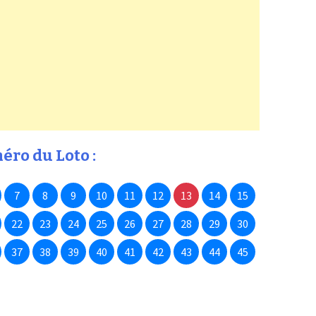
éro du Loto :
7
8
9
10
11
12
13
14
15
22
23
24
25
26
27
28
29
30
37
38
39
40
41
42
43
44
45