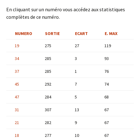
En cliquant sur un numéro vous accédez aux statistiques
complètes de ce numéro.
NUMERO
SORTIE
ECART
E. MAX
19
275
27
119
34
285
3
93
37
285
1
76
45
292
7
74
47
284
5
68
31
307
13
67
21
282
9
67
18
277
10
67